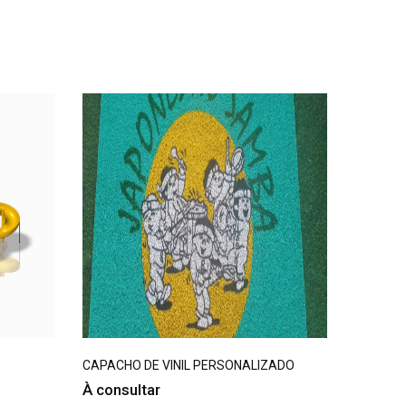
CAPACHO DE VINIL PERSONALIZADO
Tapete S
À consultar
À cons