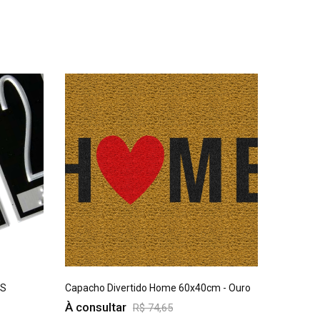
ES
Capacho Divertido Home 60x40cm - Ouro
CAPACHO 
À consultar
PRETO
R$ 74,65