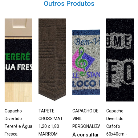
Outros Produtos
Capacho
TAPETE
CAPACHO DE
Capacho
Divertido
CROSS MAT
VINIL
Divertido
Tereré e Água
1,20 x 1,80
PERSONALIZADO
Cafofo
Fresca
MARROM
À consultar
60x40cm -