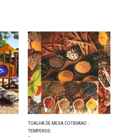
TOALHA DE MESA COTIDIANO -
PLAYGR
TEMPEROS
À consu