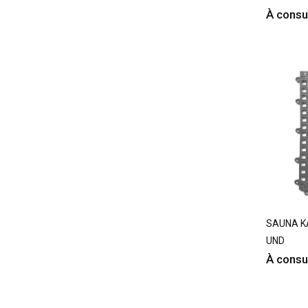
À consu
SAUNA KA
UND
À consu